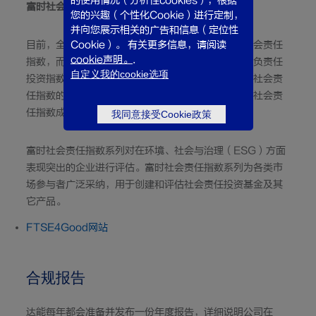
的使用情况（分析性cookies），根据
富时社会责任指数（FTSE4Good）
您的兴趣（个性化Cookie）进行定制，
并向您展示相关的广告和信息（定位性
Cookie）。 有关更多信息，请阅读
目前，全球仅有三家母乳代用品制造企业跻身富时社会责任
cookie声明。
.
指数，而达能作为其中之一而深感自豪。作为全球性负责任
自定义我的cookie选项
投资指数，入选富时社会责任指数代表达能已按富时社会责
任指数的衡量标准接受独立评估，并已满足成为富时社会责
任指数成员机构的要求。
我同意接受Cookie政策
富时社会责任指数系列对在环境、社会与治理（ESG）方面
表现突出的企业进行评估。富时社会责任指数系列为各类市
场参与者广泛采纳，用于创建和评估社会责任投资基金及其
它产品。
FTSE4Good网站
合规报告
达能每年都会准备并发布一份年度报告，详细说明公司在