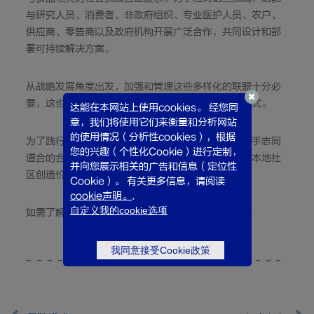
与研究人员、消费者、非政府组织、专业医护人员、农户、
供应商、零售商以及政府机构开展广泛合作，共同设计和部
署可持续解决方案。
从战略发展角度出发，加强和管理这些多样化的联盟十分必
要，这也是对我们的效力和可信度进行衡量的一个方式。
达能在本网站上使用cookies。 经您同
意，我们将使用它们来衡量和分析网站
的使用情况（分析性cookies），根据
为了践行对商业成功和社会进步的双重承诺，我们携手志同
您的兴趣（个性化Cookie）进行定制，
道合的合作伙伴和企业家构筑更加可持续的未来，为本地社
并向您展示相关的广告和信息（定位性
区创造价值，并始终将环境置于达能业务的核心。
Cookie）。 有关更多信息，请阅读
cookie声明。
.
自定义我的cookie选项
如需了解相关事迹，请查阅我们的
2025年综合年报
。
我同意接受Cookie政策