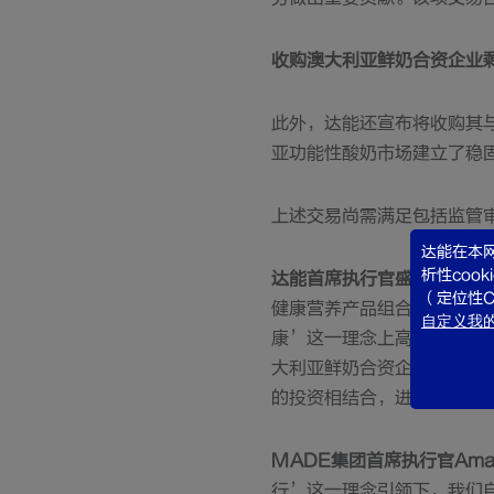
收购澳大利亚鲜奶合资企业
此外，达能还宣布将收购其
亚功能性酸奶市场建立了稳固地位
上述交易尚需满足包括监管审
达能在本网
析性coo
达能首席执行官盛睿安表示
（定位性C
健康营养产品组合，重点布
自定义我的c
康’这一理念上高度一致，
大利亚鲜奶合资企业的剩余
的投资相结合，进一步增强
MADE集团首席执行官Amand
行’这一理念引领下，我们