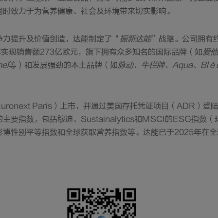
同时致力于为营养健康、社会及环境带来切实影响。
争力提升及价值创造，达能制定了“
振新达能
”战略。公司拥有约
25年实现销售额273亿欧元，旗下拥有众多知名的国际品牌（如
爱他
el
等）和发展强劲的本土品牌（如
脉动、牛栏牌、Aqua、Blédin
ronext Paris）上市，并通过美国存托凭证项目（ADR）登
要指数，包括穆迪、Sustainalytics和MSCI的ESG指
彭博性别平等指数和全球获取营养指数等。达能已于2025年在