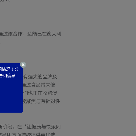
通过该合作，达能已在澳大利
。
用情况（分
广告和信息
DE集团拥有强大的品牌及
于彼此在‘通过食品带来健
灵活性，我们也正在收购澳
机增长的持续聚焦与有针对性
新阶段。在‘让健康与快乐同
与品质方面持续提供更优选