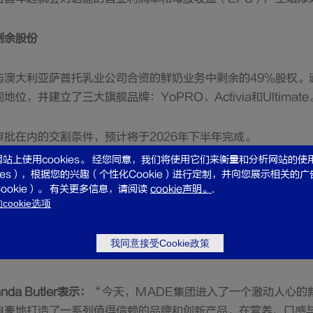
剩余股份
与澳大利亚萨普托乳业公司合资的鲜奶业务中剩余的49%股权。
，并建立了三大旗舰品牌：YoPRO、Activia和Ultimate
批在内的交割条件，预计将于2026年下半年完成。
站上使用cookies。 经您同意，我们将使用它们来衡量和分析网站的使
kies），根据您的兴趣（个性化Cookie）进行定制，并向您展示相关的
：
“今天标志着我们‘振新达能’战略的又一个重要里程碑。MA
ookie）。 有关更多信息，请阅读
cookie声明。
.
局肠道健康和蛋白领域，并展现出令人瞩目的快速盈利增长。由
ookie选项
我们欣然欢迎MADE加入达能大家庭。此外，为进一步提升运营
股权。这再次体现了我们‘振新达能’的实践路径：通过将对有
我同意接受Cookie政策
我们满足健康营养需求的能力。”
a Butler表示：
“今天，MADE集团进入了一个激动人心的
自豪地打造了一系列值得信赖的品牌和创新产品，在营养、口感