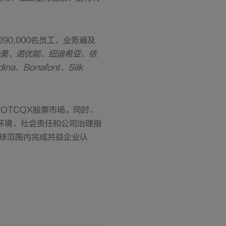
90,000名员工，业务遍及
美、诺优能、纽迪希亚、依
a、Bonafont、Silk
陆OTCQX股票市场。同时，
数（环境、社会责任和公司治理指
全球范围内完成共益企业认