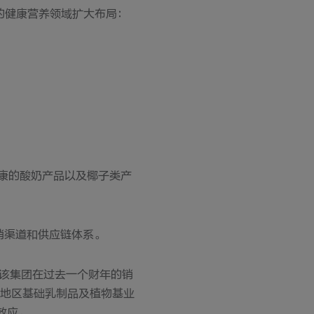
的健康营养领域扩大布局：
康的酸奶产品以及椰子类产
销渠道和供应链体系。
，该集团在过去一个财年的销
太地区基础乳制品及植物基业
效应。