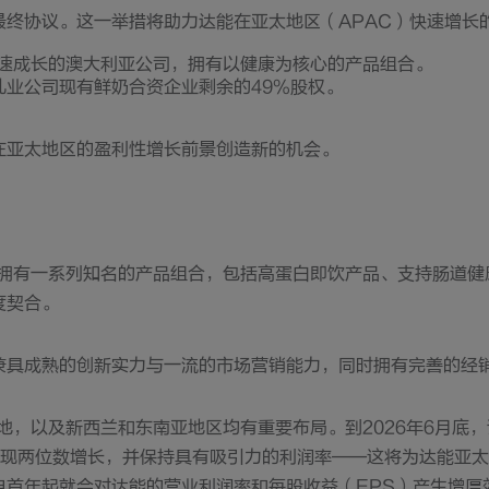
最终协议。这一举措将助力达能在亚太地区（APAC）快速增长
快速成长的澳大利亚公司，拥有以健康为核心的产品组合。
乳业公司现有鲜奶合资企业剩余的49%股权。
在亚太地区的盈利性增长前景创造新的机会。
域拥有一系列知名的产品组合，包括高蛋白即饮产品、支持肠道健
度契合。
兼具成熟的创新实力与一流的市场营销能力，同时拥有完善的经
地，以及新西兰和东南亚地区均有重要布局。到2026年6月底
实现两位数增长，并保持具有吸引力的利润率——这将为达能亚
自首年起就会对达能的营业利润率和每股收益（EPS）产生增厚