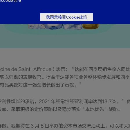
ookie选项
我同意接受Cookie政策
ine de Saint-Affrique）表示：“达能在四季度销售收入
们能够以强劲的表现收官。得益于达能各项业务整体稳步发展和四
所有品类都对这一强劲增长做出了贡献。”
利性增长的承诺，2021 年经常性经营利润率达到13.7%。”
效率、采取积极的定价策略以及稳步落实“本地优先”战略。
做。我期待在 3 月 8 日举办的资本市场交流活动上，可以和