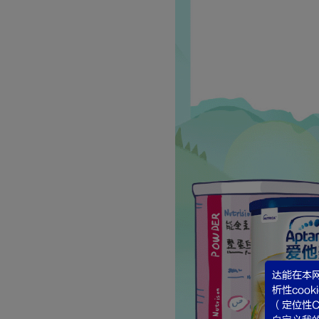
达能在本网
析性coo
（定位性C